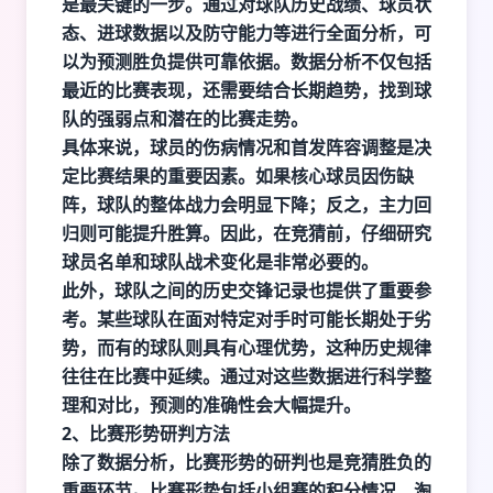
是最关键的一步。通过对球队历史战绩、球员状
态、进球数据以及防守能力等进行全面分析，可
以为预测胜负提供可靠依据。数据分析不仅包括
最近的比赛表现，还需要结合长期趋势，找到球
队的强弱点和潜在的比赛走势。
具体来说，球员的伤病情况和首发阵容调整是决
定比赛结果的重要因素。如果核心球员因伤缺
阵，球队的整体战力会明显下降；反之，主力回
归则可能提升胜算。因此，在竞猜前，仔细研究
球员名单和球队战术变化是非常必要的。
此外，球队之间的历史交锋记录也提供了重要参
考。某些球队在面对特定对手时可能长期处于劣
势，而有的球队则具有心理优势，这种历史规律
往往在比赛中延续。通过对这些数据进行科学整
理和对比，预测的准确性会大幅提升。
2、比赛形势研判方法
除了数据分析，比赛形势的研判也是竞猜胜负的
重要环节。比赛形势包括小组赛的积分情况、淘