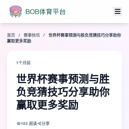
首页
/
赛事快讯
/
世界杯赛事预测与胜负竞猜技巧分享助你
赢取更多奖励
1个月前
世界杯赛事预测与胜
负竞猜技巧分享助你
赢取更多奖励
103 阅读
分享