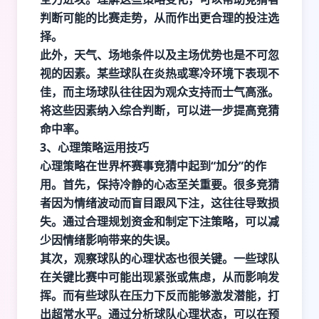
判断可能的比赛走势，从而作出更合理的投注选
择。
此外，天气、场地条件以及主场优势也是不可忽
视的因素。某些球队在炎热或寒冷环境下表现不
佳，而主场球队往往因为观众支持而士气高涨。
将这些因素纳入综合判断，可以进一步提高竞猜
命中率。
3、心理策略运用技巧
心理策略在世界杯赛事竞猜中起到“加分”的作
用。首先，保持冷静的心态至关重要。很多竞猜
者因为情绪波动而盲目跟风下注，这往往导致损
失。通过合理规划资金和制定下注策略，可以减
少因情绪影响带来的失误。
其次，观察球队的心理状态也很关键。一些球队
在关键比赛中可能出现紧张或焦虑，从而影响发
挥。而有些球队在压力下反而能够激发潜能，打
出超常水平。通过分析球队心理状态，可以在预