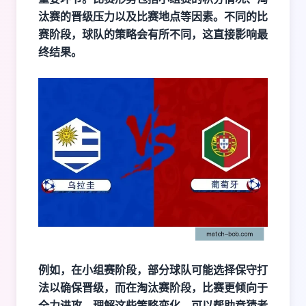
汰赛的晋级压力以及比赛地点等因素。不同的比
赛阶段，球队的策略会有所不同，这直接影响最
终结果。
例如，在小组赛阶段，部分球队可能选择保守打
法以确保晋级，而在淘汰赛阶段，比赛更倾向于
全力进攻。理解这些策略变化，可以帮助竞猜者